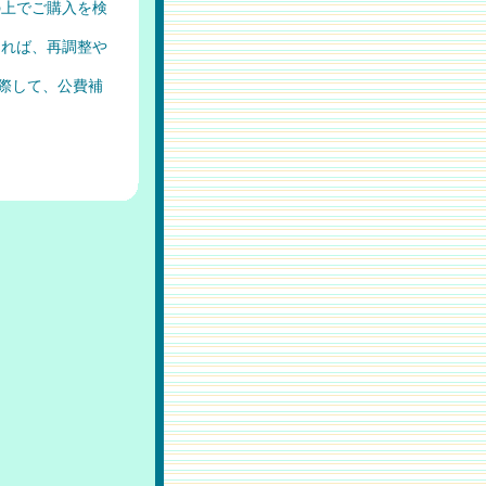
の上でご購入を検
ければ、再調整や
際して、公費補